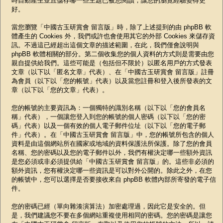
時自動產生並且儲存哪一些主題已被您閱讀，讓您的瀏覽經驗變得更
好。
當您瀏覽「中國古玉研賞會 留言版」時，除了上述提到的由 phpBB 軟
體產生的 Cookies 外，我們或許也會使用其它的外部 Cookies 來儲存資
訊。不過這已經超出這個文章的描述範圍，在此，我們僅會說明與
phpBB 軟體相關的部分。第二個收集您的個人資料的方式則是需要由您
親自提供給我們。這些可能是（包括但不限於）以匿名用戶的方式發表
文章（以下以「匿名文章」代表）、在「中國古玉研賞會 留言版」註冊
為會員（以下以「您的帳號」代表）以及當您註冊和登入後所發表的文
章（以下以「您的文章」代表）。
您的帳號的主要資訊為：一個獨特的識別名稱（以下以「您的會員名
稱」代表），一個讓您登入到您的帳號的個人密碼（以下以「您的密
碼」代表）以及一個有效的個人電子郵件位址（以下以「您的電子郵
件」代表）。在「中國古玉研賞會 留言版」中，您的帳號所包含的個人
資料是由這個網站所在國家或地域的資料保護法所保護。除了您的會員
名稱、您的密碼以及您的電子郵件以外，我們有權決定哪一些額外資訊
是您必須或非必須提供給「中國古玉研賞會 留言版」的。這些非必須的
額外資訊，您有權決定哪一些資訊是可以對外公開的。除此之外，在您
的帳號中，您可以選擇是否要接收來自 phpBB 軟體內部所寄發的電子信
件。
您的密碼已經（單向雜湊演算法）加密處理過，因此它是安全的。但
是，我們建議您不要在多個網站重複使用相同的密碼。您的密碼是讓您