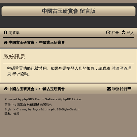
中國古玉研賞會 留言版
問答集
註冊
登入
中國古玉研賞會
中國古玉研賞會
系統訊息
密碼重置功能已被禁用。如果您需要登入您的帳號，請聯絡
討論區管理
員
尋求協助。
中國古玉研賞會
中國古玉研賞會
聯繫我們
Powered by
phpBB
® Forum Software © phpBB Limited
正體中文語系由
竹貓星球
維護製作
Style: X-Creamy by Joyce&Luna
phpBB-Style-Design
隱私
|
條款